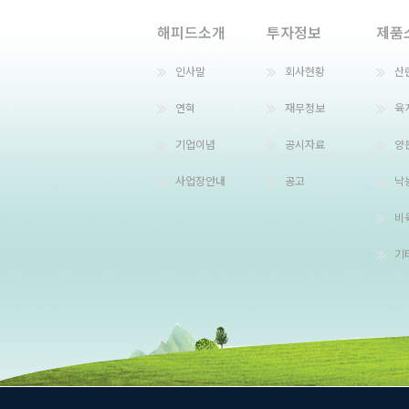
해피드소개
투자정보
제품
인사말
회사현황
산
연혁
재무정보
육
기업이념
공시자료
양
사업장안내
공고
낙
비
기