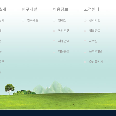
소개
연구개발
채용정보
고객센터
란계
연구개발
인재상
공지사항
계
복리후생
입찰공고
돈
채용안내
자료실
농
채용공고
문의/제보
육우
축산물시세
타