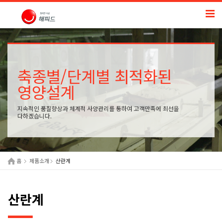
축종별/단계별 최적화된
영양설계
지속적인 품질향상과 체계적 사양관리를 통하여 고객만족에 최선을
다하겠습니다.
홈
제품소개
산란계
산란계