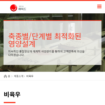
축종별/단계별 최적화된
영양설계
지속적인 품질향상과 체계적 사양관리를 통하여 고객만족에 최선을
다하겠습니다.
홈
제품소개
비육우
비육우